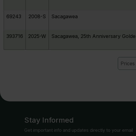
69243
2008-S
Sacagawea
393716
2025-W
Sacagawea, 25th Anniversary Golde
Price
Stay Informed
Get important info and updates directly to your email