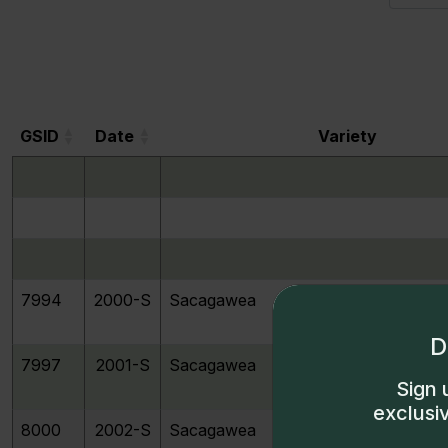
GSID
Date
Variety
GSID
Date
Variety
7994
2000-S
Sacagawea
D
7997
2001-S
Sacagawea
Sign 
exclusi
8000
2002-S
Sacagawea