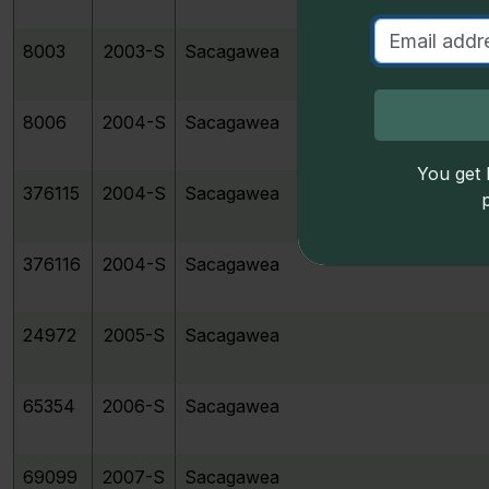
S
u
8003
2003-S
Sacagawea
D
8006
2004-S
Sacagawea
You get l
376115
2004-S
Sacagawea
376116
2004-S
Sacagawea
24972
2005-S
Sacagawea
65354
2006-S
Sacagawea
69099
2007-S
Sacagawea