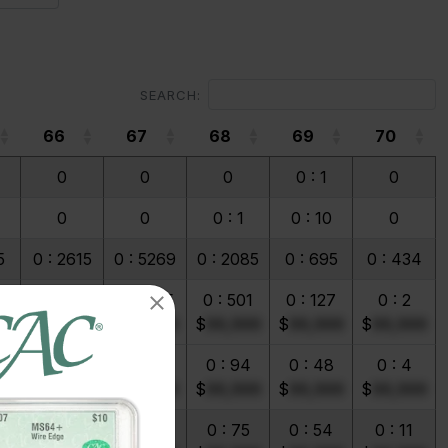
SEARCH:
66
67
68
69
70
66
67
68
69
70
0
0
0
0 : 1
0
0
0
0 : 1
0 : 10
0
5
0 : 2615
0 : 5269
0 : 2085
0 : 695
0 : 434
8
0 : 452
0 : 1105
0 : 501
0 : 127
0 : 2
99
$
99,999
$
99,999
$
99,999
$
99,999
$
99,999
8
0 : 184
0 : 381
0 : 94
0 : 48
0 : 4
99
$
99,999
$
99,999
$
99,999
$
99,999
$
99,999
0 : 56
0 : 236
0 : 75
0 : 54
0 : 11