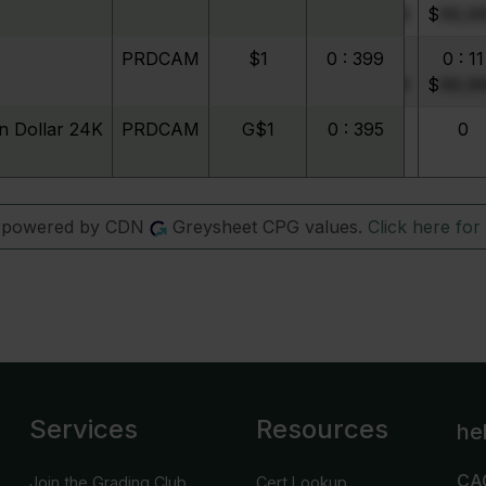
$
99,999
$
99,999
$
99,9
PRDCAM
$1
0
0 : 399
0
0 : 11
$
99,999
$
99,999
$
99,9
n Dollar 24K
PRDCAM
G$1
0
0 : 395
0
0
s powered by CDN
Greysheet CPG values.
Click here for 
Services
Resources
he
CA
Join the Grading Club
Cert Lookup